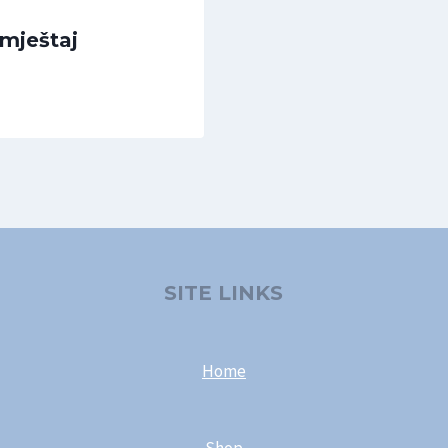
amještaj
SITE LINKS
Home