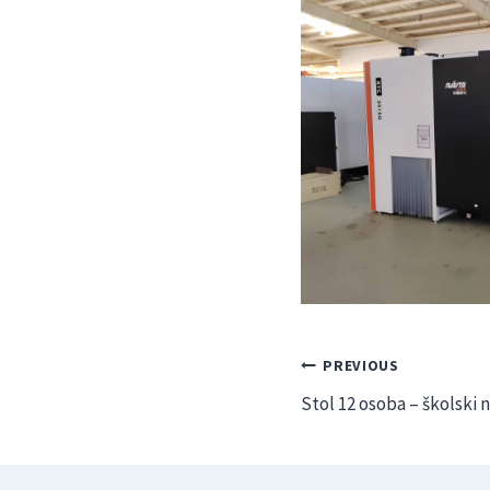
Navigacija
PREVIOUS
Stol 12 osoba – školski 
objava