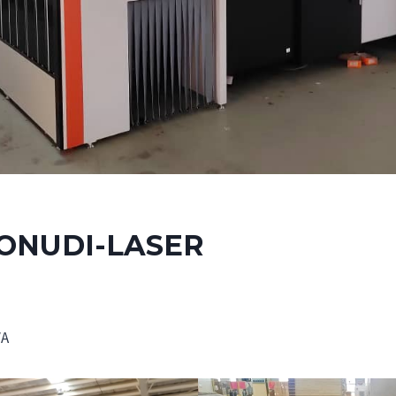
ONUDI-LASER
VA