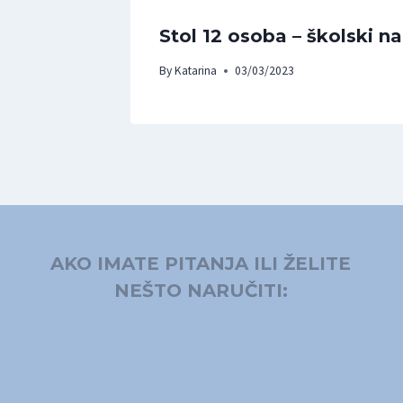
Stol 12 osoba – školski n
By
Katarina
03/03/2023
AKO IMATE PITANJA ILI ŽELITE
NEŠTO NARUČITI: