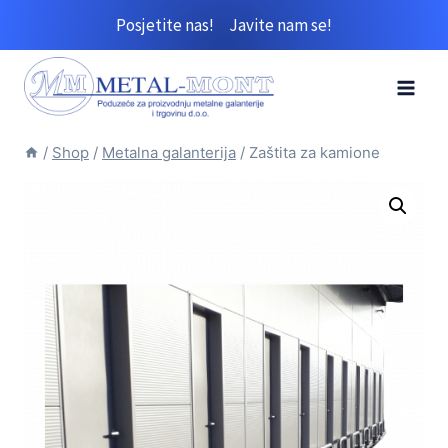
Skip
Posjetite nas!
Javite nam se!
to
content
/
Shop
/
Metalna galanterija
/
Zaštita za kamione