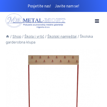
Skip
Posjetite nas!
Javite nam se!
to
content
/
Shop
/
Škola i vrtić
/
Školski namještaj
/
Školska
garderobna klupa