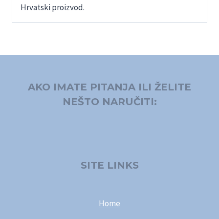
Hrvatski proizvod.
AKO IMATE PITANJA ILI ŽELITE
NEŠTO NARUČITI:
SITE LINKS
Home