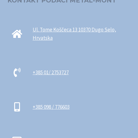
KONTAKT PODACI METAL-MONT
Ul. Tome Koščeca 13 10370 Dugo Selo,
Hrvatska
+385 01/ 2753727
+385 098 / 776603