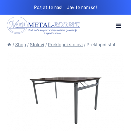
Skip
Posjetite nas!
Javite nam se!
to
content
/
Shop
/
Stolovi
/
Preklopni stolovi
/
Preklopni stol