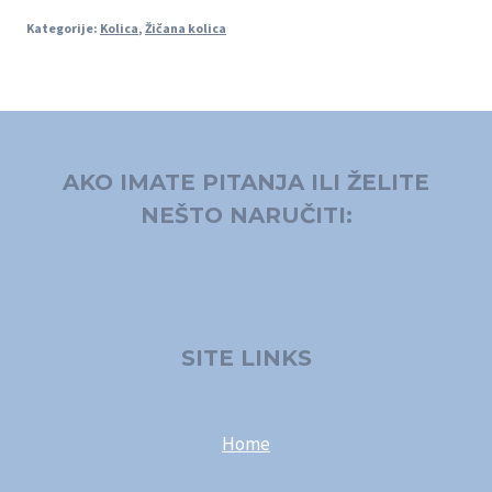
Kategorije:
Kolica
,
Žičana kolica
AKO IMATE PITANJA ILI ŽELITE
NEŠTO NARUČITI:
SITE LINKS
Home