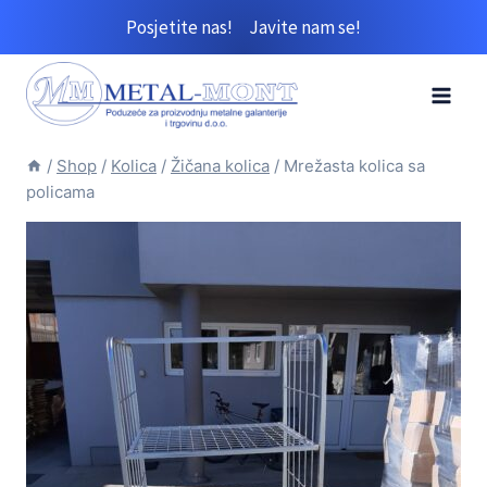
Skip
Posjetite nas!
Javite nam se!
to
content
/
Shop
/
Kolica
/
Žičana kolica
/
Mrežasta kolica sa
policama