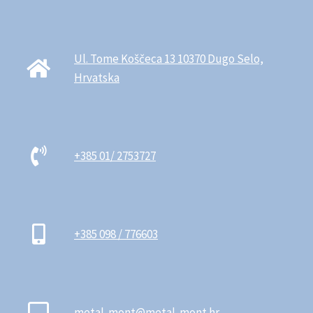
Ul. Tome Koščeca 13 10370 Dugo Selo,
Hrvatska
+385 01/ 2753727
+385 098 / 776603
metal-mont@metal-mont.hr