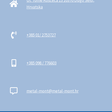
Ul. Tome Koščeca 13 10370 Dugo Selo,
Hrvatska
+385 01/ 2753727
+385 098 / 776603
metal-mont@metal-mont.hr