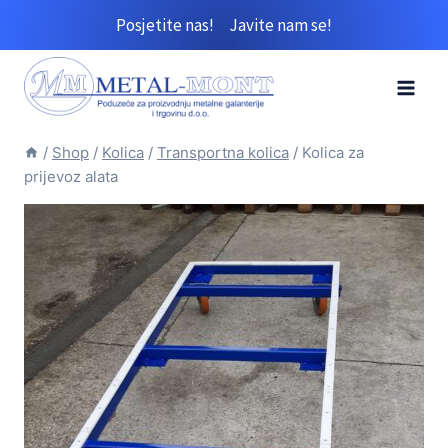
Skip
Posjetite nas!
Javite nam se!
to
content
/
Shop
/
Kolica
/
Transportna kolica
/
Kolica za
prijevoz alata