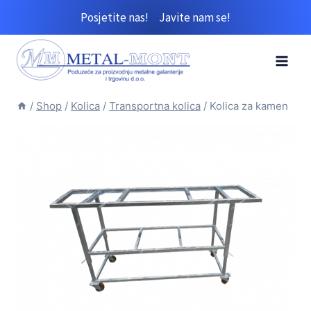
Skip
Posjetite nas!
Javite nam se!
to
content
/
Shop
/
Kolica
/
Transportna kolica
/
Kolica za kamen