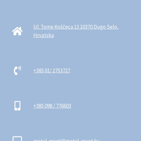
Ul. Tome Koščeca 13 10370 Dugo Selo,
Hrvatska
+385 01/ 2753727
+385 098 / 776603
metal-mont@metal-mont.hr