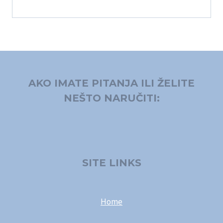
AKO IMATE PITANJA ILI ŽELITE
NEŠTO NARUČITI:
SITE LINKS
Home