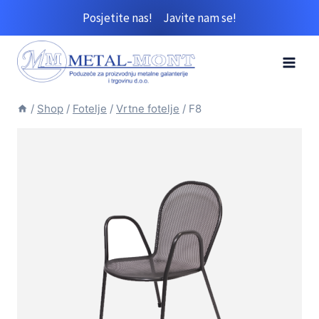
Skip
Posjetite nas!
Javite nam se!
to
content
/
Shop
/
Fotelje
/
Vrtne fotelje
/
F8