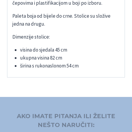
čepovima i plastifikacijom u boji po izboru.
Paleta boja od bijele do crne. Stolice su složive
jedna na drugu.
Dimenzije stolice:
visina do sjedala 45 cm
ukupna visina 82 cm
širina s rukonaslonom 54 cm
AKO IMATE PITANJA ILI ŽELITE
NEŠTO NARUČITI: