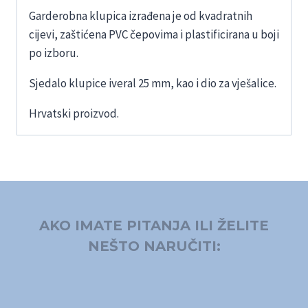
Garderobna klupica izrađena je od kvadratnih
cijevi, zaštićena PVC čepovima i plastificirana u boji
po izboru.
Sjedalo klupice iveral 25 mm, kao i dio za vješalice.
Hrvatski proizvod.
AKO IMATE PITANJA ILI ŽELITE
NEŠTO NARUČITI: