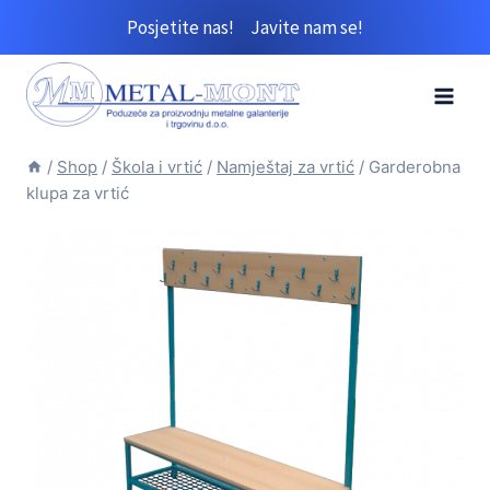
Skip
Posjetite nas!
Javite nam se!
to
content
/
Shop
/
Škola i vrtić
/
Namještaj za vrtić
/
Garderobna
klupa za vrtić